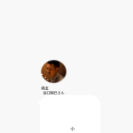
店主
谷口知巳さん
小