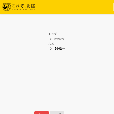
トップ
ツウなグ
ルメ
【小松でちょっと一杯】地元で愛されるおばんざいと魚料理「魚菜工房 壱」