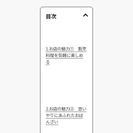
目次
1.お店の魅力① 割烹
料理を気軽に楽しめ
る
2.お店の魅力② 思い
やりにあふれたおば
んざい