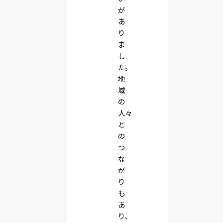
が
あ
り
ま
し
た。
地
域
の
人々
と
の
つ
な
が
り
も
あ
り、