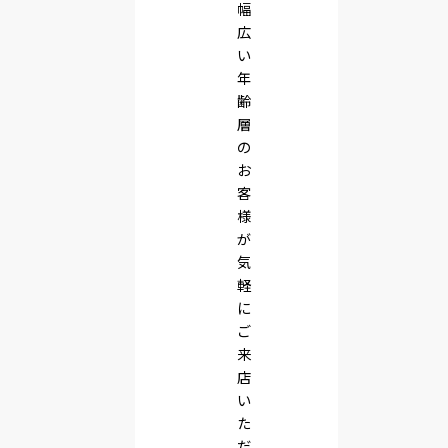
幅
広
い
年
齢
層
の
お
客
様
が
気
軽
に
ご
来
店
い
た
だ