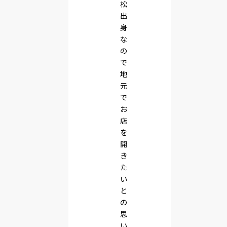
松
出
身
な
の
で
地
元
で
お
店
を
開
き
た
い
と
の
思
い