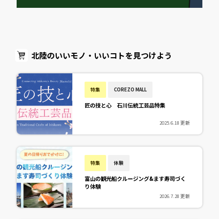
北陸のいいモノ・いいコトを見つけよう
特集
COREZO MALL
匠の技と心 石川伝統工芸品特集
2025.6.18 更新
特集
体験
富山の観光船クルージング&ます寿司づく
り体験
2026.7.28 更新