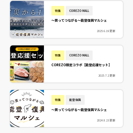
特集
COREZO MALL
～買ってつながる～能登復興マルシェ
2025.6.19 更新
特集
COREZO MALL
COREZO限定コラボ【能登応援セット】
2025.7.2 更新
特集
能登復興
～買ってつながる～能登復興マルシェ
2024.8.23 更新