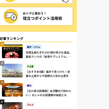
記事ランキング
雑学・コラム
年間生産わずか1357頭の希少な逸品。
最高ランクの「能登牛プレミアム」を
ご家庭で。
お土産
【おすすめ9選】福井で見つけた！定
番お土産から今話題の人気お土産をご
紹介
観光
【石川県立図書館】金沢観光で訪れた
い♪ おしゃれな図書館の秘密とは
グルメ