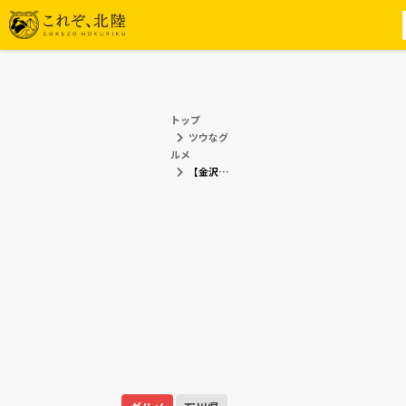
トップ
ツウなグ
ルメ
【金沢】加賀料理とお酒を楽しめる「旬味鮮菜・おでん旨酒 あまつぼ柿木畠本店」