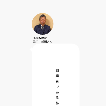
代表取締役
雨坪 毅樹さん
創
業
者
で
あ
る
私