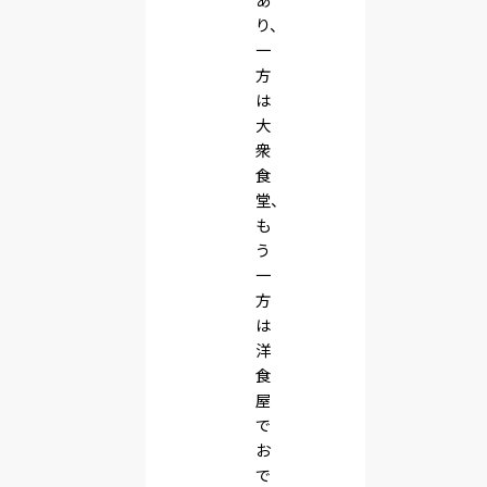
り、
一
方
は
大
衆
食
堂、
も
う
一
方
は
洋
食
屋
で
お
で