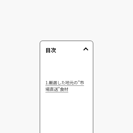
目次
1.厳選した地元の"市
場直送"食材