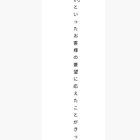
と
い
っ
た
お
客
様
の
要
望
に
応
え
た
こ
と
が
き
っ