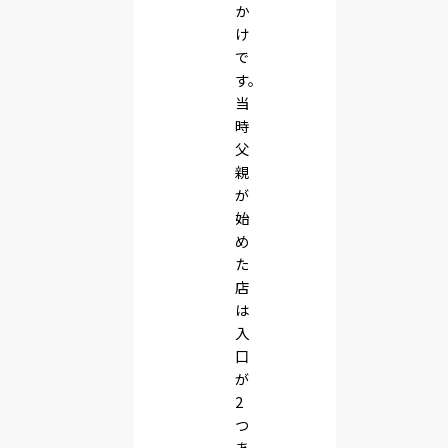
か
け
で
す。
当
時
父
親
が
始
め
た
店
は
入
口
が
2
つ
あ