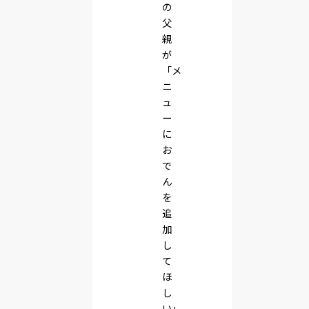
の
父
親
が
「メ
ニ
ュ
ー
に
お
で
ん
を
追
加
し
て
ほ
し
い」