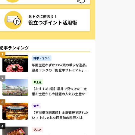
記事ランキング
雑学・コラム
年間生産わずか1357頭の希少な逸品。
最高ランクの「能登牛プレミアム」を
ご家庭で。
お土産
【おすすめ9選】福井で見つけた！定
番お土産から今話題の人気お土産をご
紹介
観光
【石川県立図書館】金沢観光で訪れた
い♪ おしゃれな図書館の秘密とは
グルメ