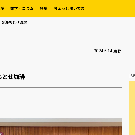
土産
雑学・コラム
特集
ちょっと聞いてま
】金澤ちとせ珈琲
2024.6.14 更新
ちとせ珈琲
広