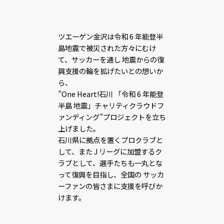
ツエーゲン金沢は令和 6 年能登半
島地震で被災された方々にむけ
て、サッカーを通し 地震からの復
興支援の輪を拡げたいとの想いか
ら、
”One Heart!石川 「令和 6 年能登
半島 地震」チャリティクラウドフ
ァンディング”プロジェクトを立ち
上げました。
石川県に拠点を置くプロクラブと
して、また J リーグに加盟するク
ラブとして、選手たちも一丸とな
って復興を目指し、全国の サッカ
ーファンの皆さまに支援を呼びか
けます。