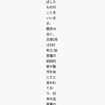
ばした
ものの
ことを
いいま
す。
歴史は
古く、
文禄2年
(1593
年)に加
賀藩の
前田利
家が製
作を命
じたと
言われ
てお
り、日
本の生
産量の