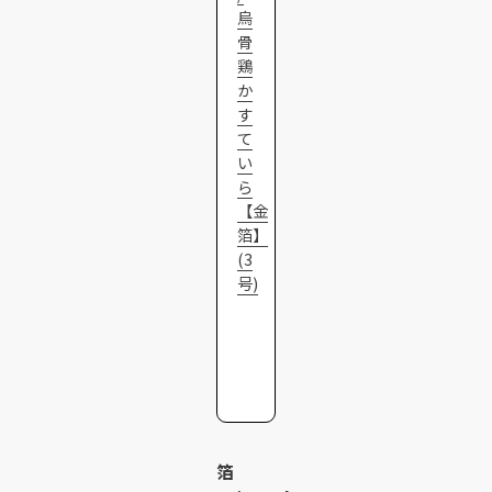
烏
骨
鶏
か
す
て
い
ら
【金
箔】
(3
号)
箔