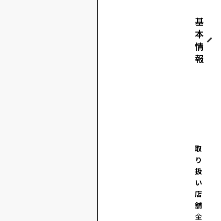
基
本
情
報
取
り
扱
い
店
舗
金