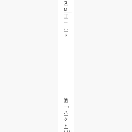
ス
M
ゴ
ー
ル
ド
箔
一/
ハ
ク
ト
UMI