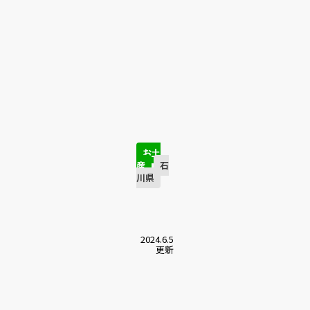
お土
産
石
川県
2024.6.5
更新