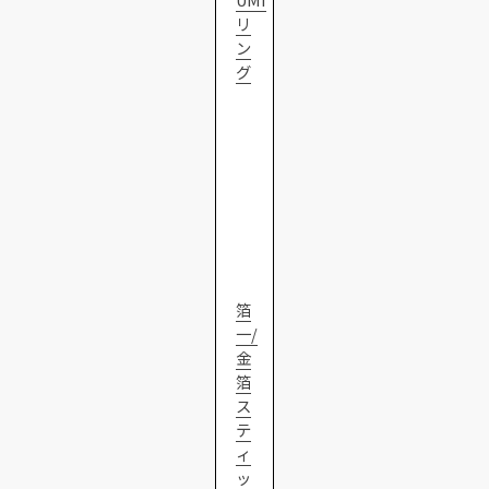
リ
ン
グ
箔
一/
金
箔
ス
テ
ィ
ッ