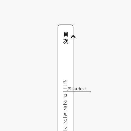
目
次
箔
一/Stardust
カ
ク
テ
ル
グ
ラ