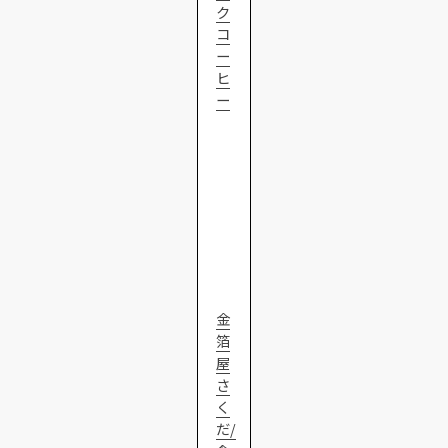
ク
コ
ー
ヒ
ー
金
箔
屋
さ
く
だ/