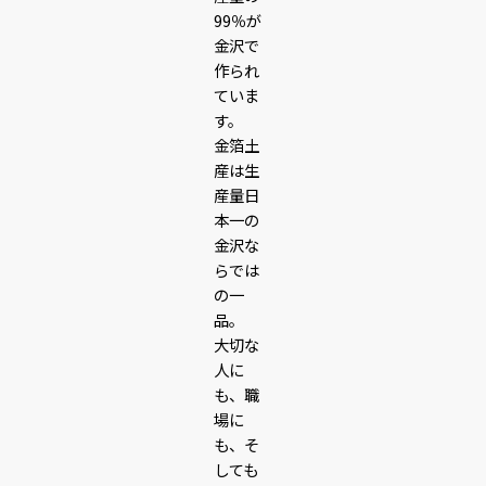
99％が
金沢で
作られ
ていま
す。
金箔土
産は生
産量日
本一の
金沢な
らでは
の一
品。
大切な
人に
も、職
場に
も、そ
しても