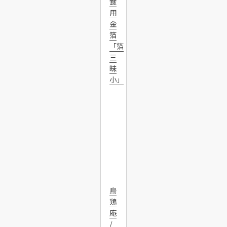
食
用
金
箔
「箔
三
昧
小」
烏
鶏
庵
/