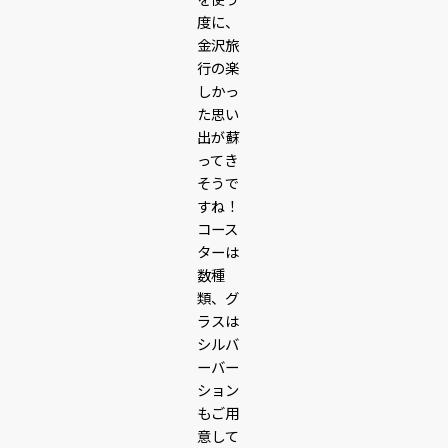
度に、
金沢旅
行の楽
しかっ
た思い
出が蘇
ってき
そうで
すね！
コース
ターは
数種
類、グ
ラスは
シルバ
ーバー
ション
もご用
意して