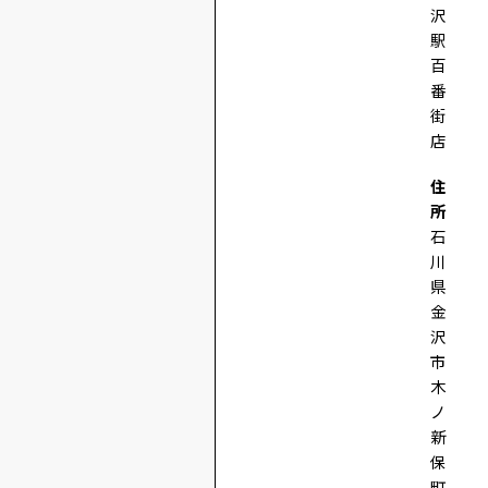
沢
駅
百
番
街
店
住
所
石
川
県
金
沢
市
木
ノ
新
保
町