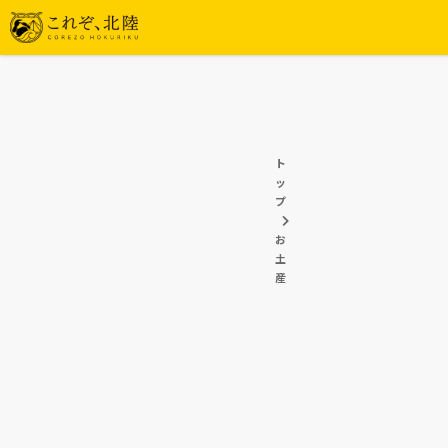
ト
ッ
プ
お
土
産
【金沢】大切な人にも、自分用