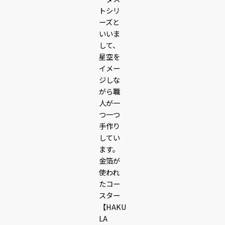
トシリ
ーズと
いいま
して、
星空を
イメー
ジしな
がら職
人が一
つ一つ
手作り
してい
ます。
金箔が
使われ
たコー
スター
【HAKU
LA