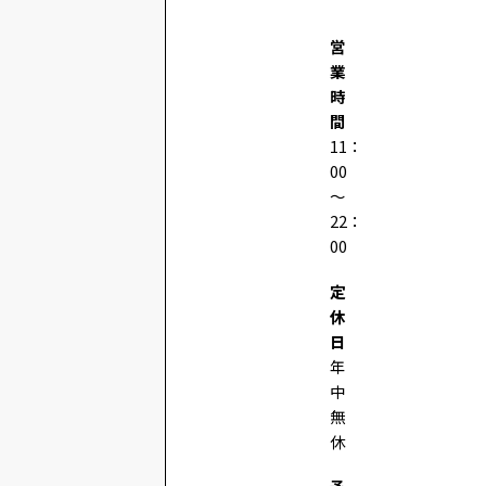
営
業
時
間
11：
00
～
22：
00
定
休
日
年
中
無
休