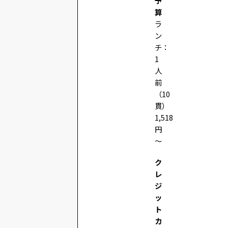
予
算
ラ
ン
チ：
1
人
前
（10
貫）
1,518
円
～
ク
レ
ジ
ッ
ト
カ