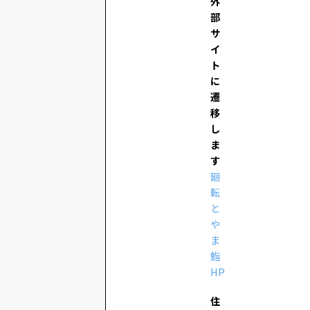
外
部
サ
イ
ト
に
遷
移
し
ま
す
廻
転
と
や
ま
鮨
HP
住