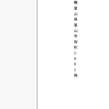
所
富
山
県
富
山
市
桜
町
1-
4-
9
1
階