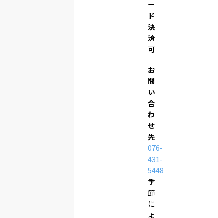
ー
ド
決
済
可
お
問
い
合
わ
せ
先
076-
431-
5448
季
節
に
よ