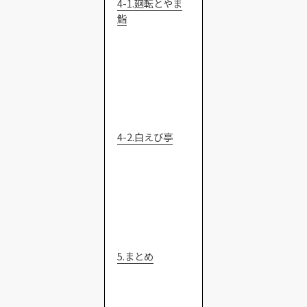
4-1.廻転とやま
鮨
4-2.白えび亭
5.まとめ