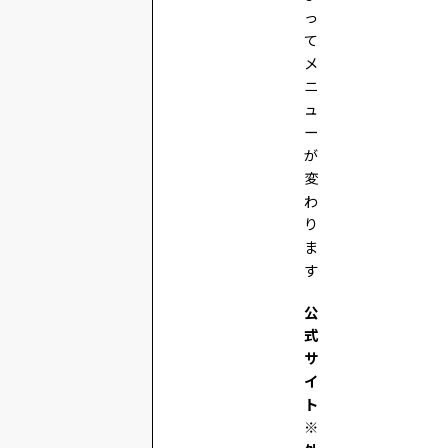
っ
て
メ
ニ
ュ
ー
が
変
わ
り
ま
す
公
式
サ
イ
ト
※