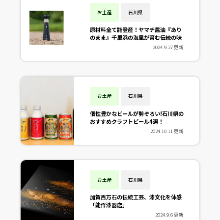
お土産
石川県
原材料全て能登産！ヤマチ醤油『あり
のまま』千里浜の海風が育む伝統の味
2024.9.27 更新
お土産
石川県
個性豊かなビールが勢ぞろい!石川県の
おすすめクラフトビール4選！
2024.10.11 更新
お土産
石川県
加賀百万石の伝統工芸、漆文化を体感
「能作漆器店」
2024.9.6 更新