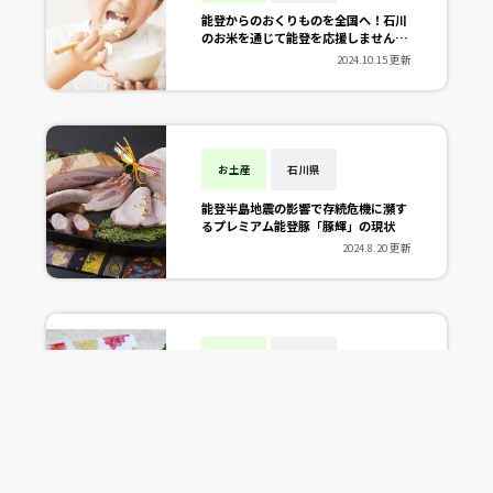
能登からのおくりものを全国へ！石川
のお米を通じて能登を応援しません
か。
2024.10.15 更新
お土産
石川県
能登半島地震の影響で存続危機に瀕す
るプレミアム能登豚「豚輝」の現状
2024.8.20 更新
お土産
石川県
【2024年最高金賞】石川のルビーロ
マン、秋星、加賀しずくの絶品ジャム
2024.9.6 更新