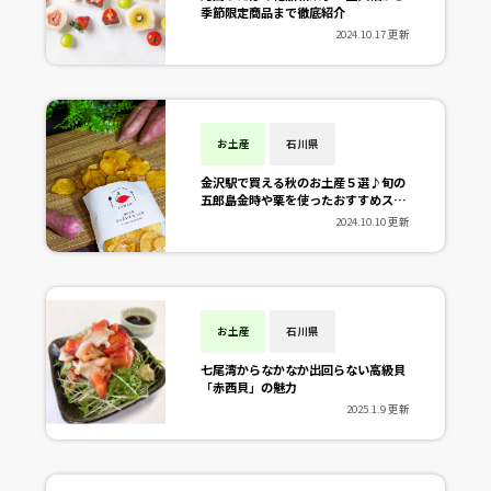
季節限定商品まで徹底紹介
2024.10.17 更新
お土産
石川県
金沢駅で買える秋のお土産５選♪旬の
五郎島金時や栗を使ったおすすめスイ
ーツをご紹介！
2024.10.10 更新
お土産
石川県
七尾湾からなかなか出回らない高級貝
「赤西貝」の魅力
2025.1.9 更新