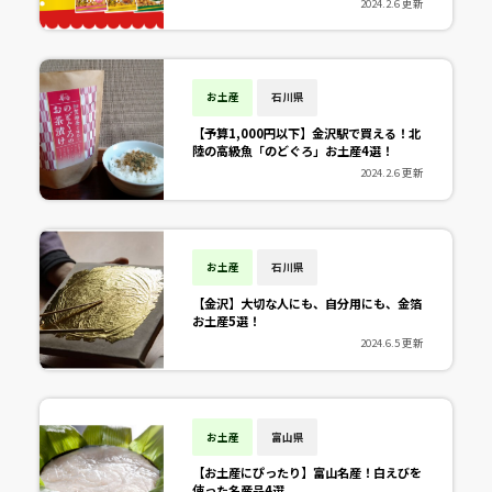
2024.2.6 更新
お土産
石川県
【予算1,000円以下】金沢駅で買える！北
陸の高級魚「のどぐろ」お土産4選！
2024.2.6 更新
お土産
石川県
【金沢】大切な人にも、自分用にも、金箔
お土産5選！
2024.6.5 更新
お土産
富山県
【お土産にぴったり】富山名産！白えびを
使った名産品4選