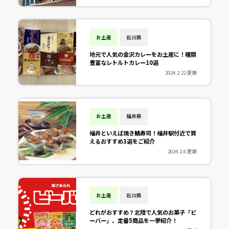
お土産
石川県
地元で人気の金沢カレーをお土産に！種類
豊富なレトルトカレー10選
2024.2.22 更新
お土産
福井県
福井といえば焼き鯖寿司！福井駅付近で買
えるおすすめ3選をご紹介
2024.2.6 更新
お土産
石川県
どれがおすすめ？北陸で人気のお菓子「ビ
ーバー」、定番5商品を一挙紹介！